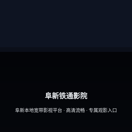
阜新铁通影院
阜新本地宽带影视平台 · 高清流畅 · 专属观影入口