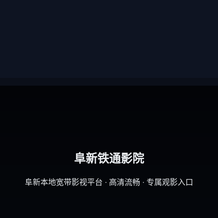
阜新铁通影院
阜新本地宽带影视平台 · 高清流畅 · 专属观影入口